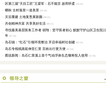
区第三届“天目工匠”王梁军：石不能言 故而怀柔
·
(10-25)
晒秋 古村落里一道美景
·
(10-19)
灾后重建 土地复垦展新颜
·
(08-25)
共创精神共富 共享美好生活
·
(08-11)
寻找最美基层医务工作者 胡翔：坚守医者初心 默默守护山区卫生院2
·
年
(07-16)
岛石镇：“红石”引领环境整治 开启幸福村社创建
·
(03-14)
岛石专线线路延伸至仁里 百姓出行更方便
·
(01-24)
图说新闻：岛石仁里溪上首个气动浮体生态堰将投入使用
·
(12-16)