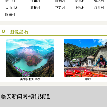
新二村
江川村
呼日村
茶亭村
银坑村
大山川村
新桥村
下许村
上许村
桥川村
阳光村
美丽乡村如画卷
晒秋
临安新闻网·镇街频道