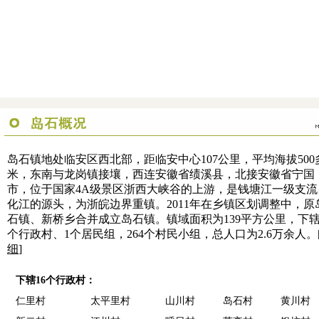
岛石镇地处临安区西北部，距临安中心107公里，平均海拔500
米，东南与龙岗镇接壤，西连安徽省绩溪县，北接安徽省宁国
市，位于国家4A级景区浙西大峡谷的上游，是钱塘江一级支流
化江的源头，为浙皖边界重镇。2011年在乡镇区划调整中，原
石镇、新桥乡合并成立岛石镇。镇域面积为139平方公里，下辖
个行政村、1个居民组，264个村民小组，总人口为2.6万余人。
细
]
下辖16个行政村：
仁里村
太平里村
山川村
岛石村
黄川村