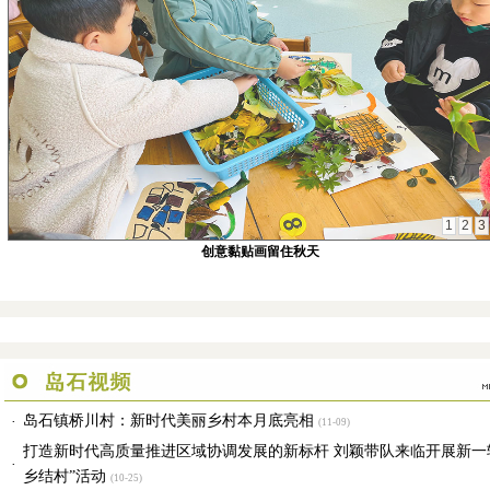
1
2
3
创意黏贴画留住秋天
岛石镇桥川村：新时代美丽乡村本月底亮相
·
(11-09)
打造新时代高质量推进区域协调发展的新标杆 刘颖带队来临开展新一
·
乡结村”活动
(10-25)